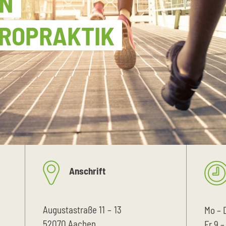
EN
IROPRAKTIK
Anschrift
Augustastraße 11 – 13
Mo – 
52070 Aachen
Fr 9 –