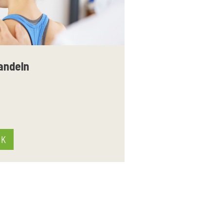
andeln
IK